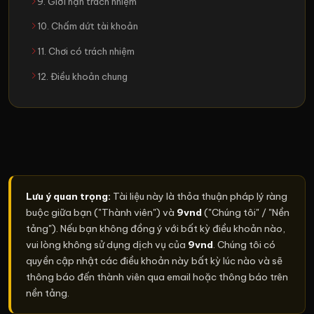
9. Giới hạn trách nhiệm
10. Chấm dứt tài khoản
11. Chơi có trách nhiệm
12. Điều khoản chung
Lưu ý quan trọng:
Tài liệu này là thỏa thuận pháp lý ràng
buộc giữa bạn ("Thành viên") và
9vnd
("Chúng tôi" / "Nền
tảng"). Nếu bạn không đồng ý với bất kỳ điều khoản nào,
vui lòng không sử dụng dịch vụ của
9vnd
. Chúng tôi có
quyền cập nhật các điều khoản này bất kỳ lúc nào và sẽ
thông báo đến thành viên qua email hoặc thông báo trên
nền tảng.