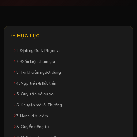
MỤC LỤC
1. Định nghĩa & Phạm vi
2. Điều kiện tham gia
3. Tài khoản người dùng
4. Nạp tiền & Rút tiền
5. Quy tắc cá cược
6. Khuyến mãi & Thưởng
7. Hành vi bị cấm
8. Quyền riêng tư