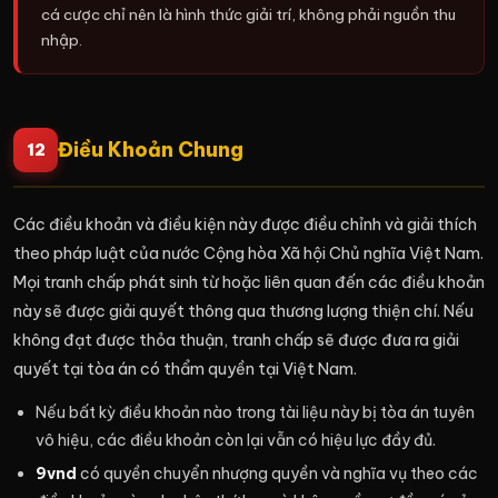
cá cược chỉ nên là hình thức giải trí, không phải nguồn thu
nhập.
Điều Khoản Chung
12
Các điều khoản và điều kiện này được điều chỉnh và giải thích
theo pháp luật của nước Cộng hòa Xã hội Chủ nghĩa Việt Nam.
Mọi tranh chấp phát sinh từ hoặc liên quan đến các điều khoản
này sẽ được giải quyết thông qua thương lượng thiện chí. Nếu
không đạt được thỏa thuận, tranh chấp sẽ được đưa ra giải
quyết tại tòa án có thẩm quyền tại Việt Nam.
Nếu bất kỳ điều khoản nào trong tài liệu này bị tòa án tuyên
vô hiệu, các điều khoản còn lại vẫn có hiệu lực đầy đủ.
9vnd
có quyền chuyển nhượng quyền và nghĩa vụ theo các