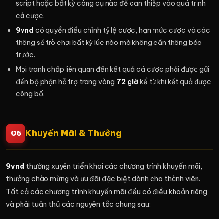
script hoặc bất kỳ công cụ nào để can thiệp vào quá trình
cá cược.
9vnd
có quyền điều chỉnh tỷ lệ cược, hạn mức cược và các
thông số trò chơi bất kỳ lúc nào mà không cần thông báo
trước.
Mọi tranh chấp liên quan đến kết quả cá cược phải được gửi
đến bộ phận hỗ trợ trong vòng
72 giờ
kể từ khi kết quả được
công bố.
Khuyến Mãi & Thưởng
06
9vnd
thường xuyên triển khai các chương trình khuyến mãi,
thưởng chào mừng và ưu đãi đặc biệt dành cho thành viên.
Tất cả các chương trình khuyến mãi đều có điều khoản riêng
và phải tuân thủ các nguyên tắc chung sau: