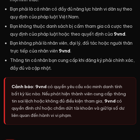
Bạn phải là cá nhân có đầy đủ năng lực hành vi dân sự theo
quy định của pháp luật Việt Nam.
Bạn không thuộc danh sách bị cấm tham gia cá cược theo
quy định của pháp luật hoặc theo quyết định của
9vnd
.
Bạn không phải là nhân viên, đại lý, đối tác hoặc người thân
trực tiếp của nhân viên
9vnd
.
Thông tin cá nhân bạn cung cấp khi đăng ký phải chính xác,
đầy đủ và cập nhật.
Cảnh báo:
9vnd
có quyền yêu cầu xác minh danh tính
bất kỳ lúc nào. Nếu phát hiện thành viên cung cấp thông
tin sai lệch hoặc không đủ điều kiện tham gia,
9vnd
có
quyền đình chỉ hoặc chấm dứt tài khoản và giữ lại số dư
liên quan đến hành vi vi phạm.