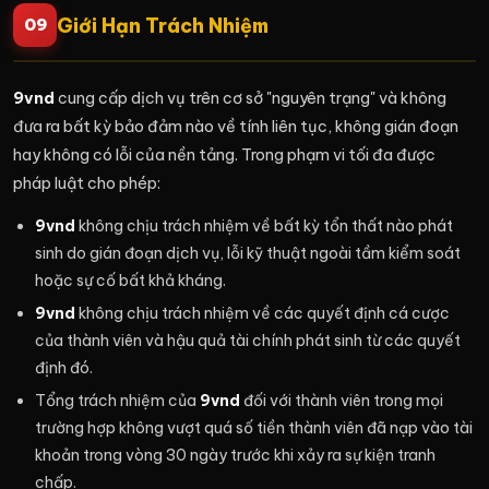
Giới Hạn Trách Nhiệm
09
9vnd
cung cấp dịch vụ trên cơ sở "nguyên trạng" và không
đưa ra bất kỳ bảo đảm nào về tính liên tục, không gián đoạn
hay không có lỗi của nền tảng. Trong phạm vi tối đa được
pháp luật cho phép:
9vnd
không chịu trách nhiệm về bất kỳ tổn thất nào phát
sinh do gián đoạn dịch vụ, lỗi kỹ thuật ngoài tầm kiểm soát
hoặc sự cố bất khả kháng.
9vnd
không chịu trách nhiệm về các quyết định cá cược
của thành viên và hậu quả tài chính phát sinh từ các quyết
định đó.
Tổng trách nhiệm của
9vnd
đối với thành viên trong mọi
trường hợp không vượt quá số tiền thành viên đã nạp vào tài
khoản trong vòng 30 ngày trước khi xảy ra sự kiện tranh
chấp.