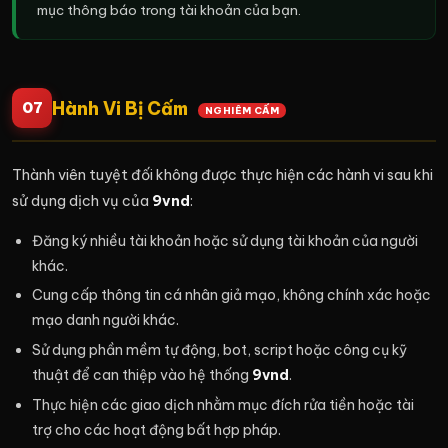
mục thông báo trong tài khoản của bạn.
Hành Vi Bị Cấm
07
NGHIÊM CẤM
Thành viên tuyệt đối không được thực hiện các hành vi sau khi
sử dụng dịch vụ của
9vnd
:
Đăng ký nhiều tài khoản hoặc sử dụng tài khoản của người
khác.
Cung cấp thông tin cá nhân giả mạo, không chính xác hoặc
mạo danh người khác.
Sử dụng phần mềm tự động, bot, script hoặc công cụ kỹ
thuật để can thiệp vào hệ thống
9vnd
.
Thực hiện các giao dịch nhằm mục đích rửa tiền hoặc tài
trợ cho các hoạt động bất hợp pháp.