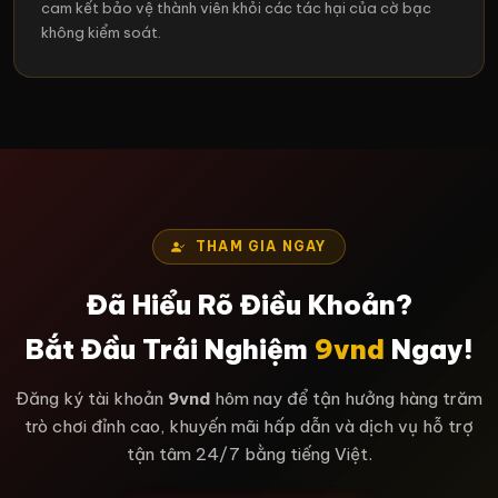
cam kết bảo vệ thành viên khỏi các tác hại của cờ bạc
không kiểm soát.
THAM GIA NGAY
Đã Hiểu Rõ Điều Khoản?
Bắt Đầu Trải Nghiệm
9vnd
Ngay!
Đăng ký tài khoản
9vnd
hôm nay để tận hưởng hàng trăm
trò chơi đỉnh cao, khuyến mãi hấp dẫn và dịch vụ hỗ trợ
tận tâm 24/7 bằng tiếng Việt.