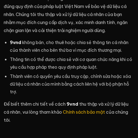
đúng quy định của pháp luật Việt Nam về bảo vệ dữ liệu cá
nhân. Chúng tôi thu thập và xử lý dữ liệu cá nhân của bạn
nhằm mục đích cung cấp dịch vụ, xác minh danh tính, ngăn
chặn gian lận và cải thiện trải nghiệm người dùng.
9vnd
không bán, cho thuê hoặc chia sẻ thông tin cá nhân
của thành viên cho bên thứ ba vì mục đích thương mại.
Thông tin có thể được chia sẻ với cơ quan chức năng khi có
yêu cầu hợp pháp theo quy định pháp luật.
Thành viên có quyền yêu cầu truy cập, chỉnh sửa hoặc xóa
dữ liệu cá nhân của mình bằng cách liên hệ với bộ phận hỗ
trợ.
Để biết thêm chi tiết về cách
9vnd
thu thập và xử lý dữ liệu
cá nhân, vui lòng tham khảo
Chính sách bảo mật
của chúng
tôi.