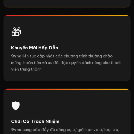
🎁
Khuyến Mãi Hấp Dẫn
9vnd
liên tục cập nhật các chương trình thưởng chào
mừng, hoàn tiền và ưu đãi độc quyền dành riêng cho thành
viên trung thành.
🛡️
Chơi Có Trách Nhiệm
9vnd
cung cấp đầy đủ công cụ tự giới hạn và tự loại trừ,